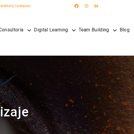
sletter
|
Contacto
Consultoría
Digital Learning
Team Building
Blog
izaje