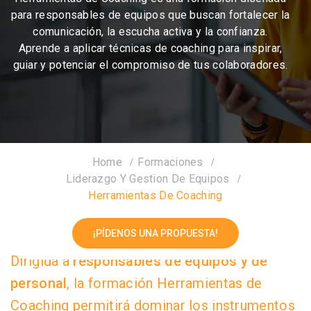
para responsables de equipos que buscan fortalecer la
comunicación, la escucha activa y la confianza.
Aprende a aplicar técnicas de coaching para inspirar,
guiar y potenciar el compromiso de tus colaboradores.
Home
Formaciones
Liderazgo Y Gestion De Equipos
Herramientas De Coaching
¡PÍDENOS UNA PROPUESTA!
Dirigida a
responsables de equipos y de
personal
, la formación Herramientas de
Coaching permitirá dominar los instrumentos