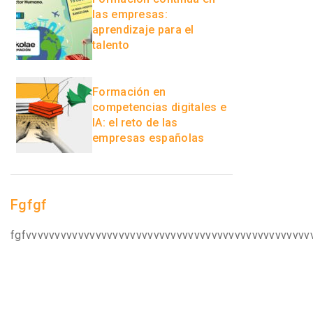
las empresas:
aprendizaje para el
talento
Formación en
competencias digitales e
IA: el reto de las
empresas españolas
Fgfgf
fgfvvvvvvvvvvvvvvvvvvvvvvvvvvvvvvvvvvvvvvvvvvvvvvvvv