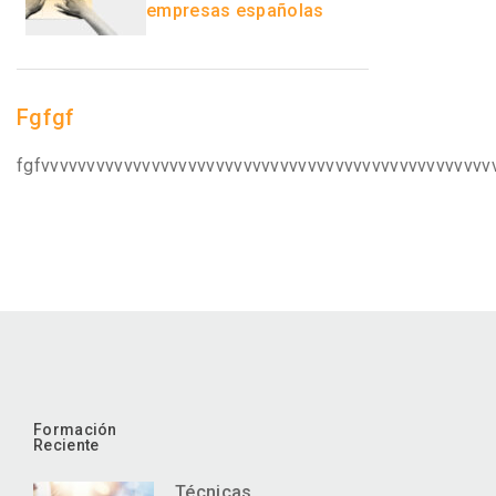
empresas españolas
Fgfgf
fgfvvvvvvvvvvvvvvvvvvvvvvvvvvvvvvvvvvvvvvvvvvvvvvvvv
Formación
Reciente
Técnicas