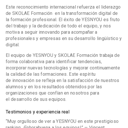
Este reconocimiento internacional refuerza el
liderazgo
de SKOLAE Formación
en la
transformación digital de
la formación profesional
. El éxito de
YESNYOU
es fruto
del
trabajo y la dedicación de todo el equipo
, y nos
motiva a seguir innovando para acompañar a
profesionales y empresas en su
desarrollo lingüístico y
digital
.
El equipo de
YESNYOU
y
SKOLAE Formación
trabaja de
forma colaborativa para identificar
tendencias
,
incorporar
nuevas tecnologías
y mejorar continuamente
la
calidad de las formaciones
. Este espíritu
de
innovación
se refleja en la
satisfacción de nuestros
alumnos
y en los resultados obtenidos por las
organizaciones que confían en nosotros para
el
desarrollo de sus equipos
.
Testimonios y experiencia real
“Muy orgulloso de ver a YESNYOU en este prestigioso
ranking. ¡Enhorabuena a los equipos!”
—
Vincent