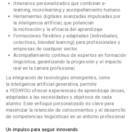
Itinerarios personalizados
que combinan
e-
learning
,
microlearning
y
acompañamiento humano
.
Herramientas digitales avanzadas
impulsadas por
la
inteligencia artificial
, que potencian
la
motivación
y la
eficacia del aprendizaje
.
Formaciones flexibles y adaptadas
(individuales,
colectivas,
blended learning
) para profesionales y
empresas de cualquier sector.
Acompañamiento continuo de expertos en formación
lingüística
, garantizando la
progresión
y el
impacto
real en la carrera profesional
.
La integración de tecnologías emergentes, como
la
inteligencia artificial generativa
, permite
a
YESNYOU
ofrecer
experiencias de aprendizaje únicas
,
adaptadas a las necesidades y objetivos de cada
alumno. Este enfoque personalizado es clave para
maximizar la
retención de conocimientos
y el
desarrollo
de competencias lingüísticas
en un entorno profesional.
Un impulso para seguir innovando