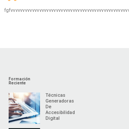
fgfvvvvvvvvvvvvvvvvvvvvvvvvvvvvvvvvvvvvvvvvvvvvvvvvv
Formación
Reciente
Técnicas
Generadoras
De
Accesibilidad
Digital